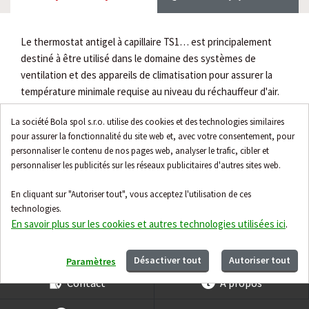
Le thermostat antigel à capillaire TS1… est principalement
destiné à être utilisé dans le domaine des systèmes de
ventilation et des appareils de climatisation pour assurer la
température minimale requise au niveau du réchauffeur d'air.
Caractéristiques
La société Bola spol s.r.o. utilise des cookies et des technologies similaires
pour assurer la fonctionnalité du site web et, avec votre consentement, pour
Plage de réglage +4,5 °C...+20 °C
personnaliser le contenu de nos pages web, analyser le trafic, cibler et
Capillaire de 6m
personnaliser les publicités sur les réseaux publicitaires d'autres sites web.
En cliquant sur "Autoriser tout", vous acceptez l'utilisation de ces
technologies.
En savoir plus sur les cookies et autres technologies utilisées ici
.
Accessoires
Désactiver tout
Autoriser tout
Paramètres
Contact
À propos