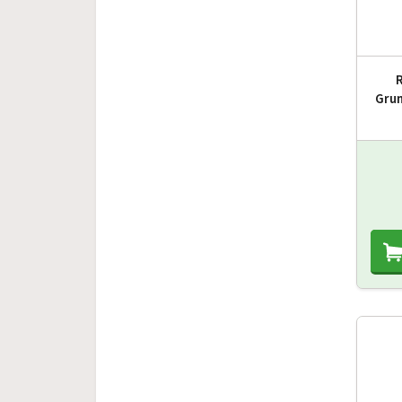
R
Grun