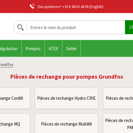
Des questions?
+33 6 44 63 44 90
(English)
régulation
Pompes
ATEX
Solde
rundfos
Pièces de rechange pour pompes Grundfos
hange Conlift
Pièces de rechange Hydro CRIE
Pièces de rec
Pièces de rech
echange MQ
Pièces de rechange Multilift
PM