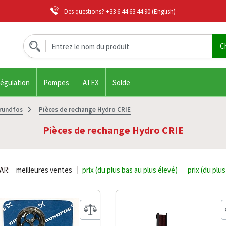
Des questions?
+33 6 44 63 44 90
(English)
régulation
Pompes
ATEX
Solde
rundfos
Pièces de rechange Hydro CRIE
Pièces de rechange Hydro CRIE
AR:
meilleures ventes
prix (du plus bas au plus élevé)
prix (du plu