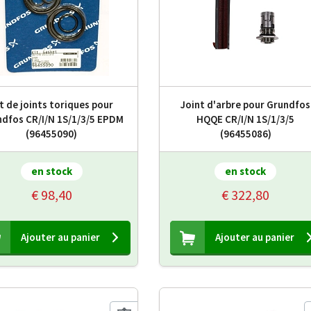
t de joints toriques pour
Joint d'arbre pour Grundfos
dfos CR/I/N 1S/1/3/5 EPDM
HQQE CR/I/N 1S/1/3/5
(96455090)
(96455086)
en stock
en stock
€ 98,40
€ 322,80
Ajouter au panier
Ajouter au panier