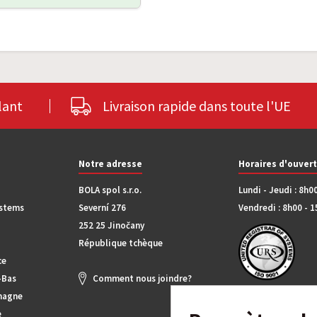
lant
Livraison rapide dans toute l'UE
Notre adresse
Horaires d'ouver
BOLA spol s.r.o.
Lundi - Jeudi : 8h0
ystems
Severní 276
Vendredi : 8h00 - 
252 25 Jinočany
République tchèque
ce
-Bas
Comment nous joindre?
magne
e