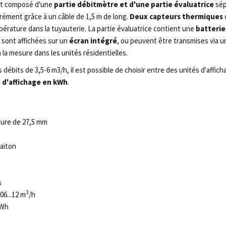
est composé d'une
partie débitmètre et d'une partie évaluatrice
sép
ément grâce à un câble de 1,5 m de long.
Deux capteurs thermiques
érature dans la tuyauterie. La partie évaluatrice contient une
batterie
sont affichées sur un
écran intégré
, ou peuvent être transmises via 
 la mesure dans les unités résidentielles.
débits de 3,5-6 m3/h, il est possible de choisir entre des unités d'affic
 d'affichage en kWh
.
ure de 27,5 mm
laiton
s
3
06...12 m
/h
kWh