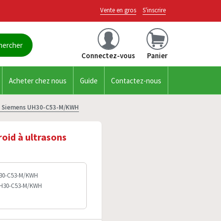
Vente en gros
S'inscrire
Connectez-vous
Panier
Acheter chez nous
Guide
Contactez-nous
ons Siemens UH30-C53-M/KWH
oid à ultrasons
H30-C53-M/KWH
 UH30-C53-M/KWH