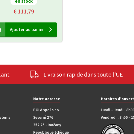
en stock
€ 111,79
Ajouter au panier
lant
Livraison rapide dans toute l'UE
Notre adresse
Horaires d'ouver
BOLA spol s.r.o.
Lundi - Jeudi : 8h0
ystems
Severní 276
Vendredi : 8h00 - 
252 25 Jinočany
République tchèque