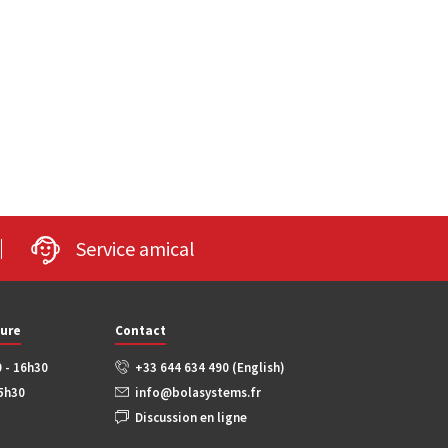
Service amical
ture
Contact
0 - 16h30
+33 644 634 490 (English)
15h30
info@bolasystems.fr
Discussion en ligne