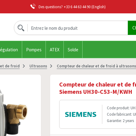
Des questions?
+33 6 44 63 44 90
(English)
régulation
Pompes
ATEX
Solde
et de froid
Ultrasons
Compteur de chaleur et de froid à ultras
Compteur de chaleur et de fr
Siemens UH30-C53-M/KWH
Code produit: U
Code fabricant:
Garantie: 2 years