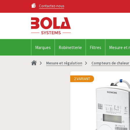
Contactez-nous
Marques
Robinetterie
Filtres
Mesure et 
Mesure et régulation
Compteurs de chaleur 
2 VARIANT