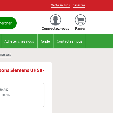
Vente en gros
S'inscrire
Connectez-vous
Panier
Acheter chez nous
Guide
Contactez-nous
UH50-A82
asons Siemens UH50-
50-A82
UH50-A82