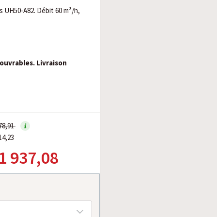
s UH50-A82. Débit 60 m³/h,
 ouvrables. Livraison
278,91
14,23
 1 937,08