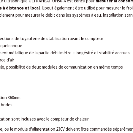
eur ultrasonique ULTRAHEAT UH50-A est conçu pour
mesurer la conso
 à distance et local
. Il peut également être utilisé pour mesurer le froi
lement pour mesurer le débit dans les systèmes à eau. Installation stan
ections de tuyauterie de stabilisation avant le compteur
on quelconque
ent métallique de la partie débitmètre = longévité et stabilité accrues
nce d'air
èle, possibilité de deux modules de communication en même temps
ction 360mm
 brides
ntation sont incluses avec le compteur de chaleur
e, ou le module d'alimentation 230V doivent être commandés séparémen