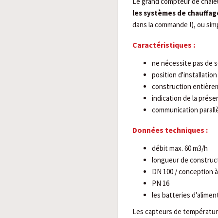
Le grand compteur de chal
les systèmes de chauffage
dans la commande !), ou simp
Caractéristiques :
ne nécessite pas de s
position d'installati
construction entièrem
indication de la prése
communication parall
Données techniques :
débit max. 60 m3/h
longueur de constru
DN 100 / conception à
PN 16
les batteries d'alime
Les capteurs de températur