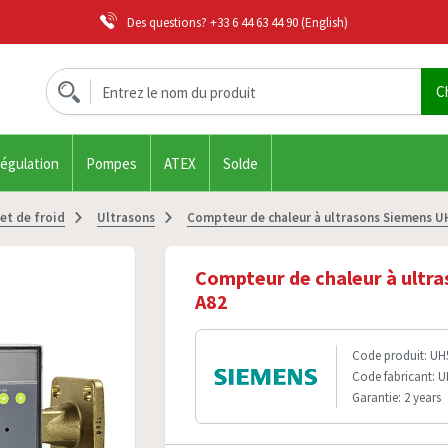
Des questions?
+33 6 44 63 44 90
(English)
régulation
Pompes
ATEX
Solde
et de froid
Ultrasons
Compteur de chaleur à ultrasons Siemens 
Compteur de chaleur à ultr
A82
Code produit: UH
Code fabricant: 
Garantie: 2 years