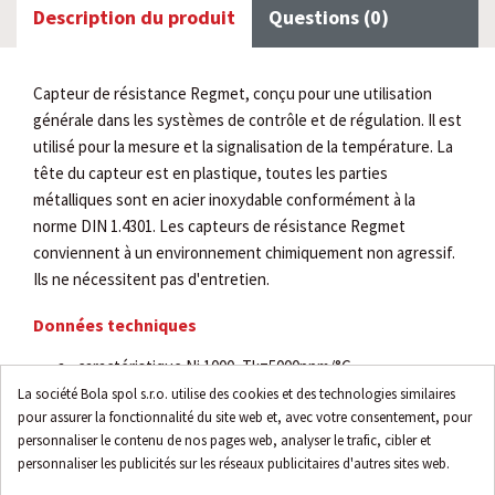
Description du produit
Questions (0)
Capteur de résistance Regmet, conçu pour une utilisation
générale dans les systèmes de contrôle et de régulation. Il est
utilisé pour la mesure et la signalisation de la température. La
tête du capteur est en plastique, toutes les parties
métalliques sont en acier inoxydable conformément à la
norme DIN 1.4301. Les capteurs de résistance Regmet
conviennent à un environnement chimiquement non agressif.
Ils ne nécessitent pas d'entretien.
Données techniques
caractéristique Ni 1000, Tk=5000ppm/°C
version à montage en surface
La société Bola spol s.r.o. utilise des cookies et des technologies similaires
pour assurer la fonctionnalité du site web et, avec votre consentement, pour
plage de mesure de -30 à 80 °C
personnaliser le contenu de nos pages web, analyser le trafic, cibler et
précision "classe B"
personnaliser les publicités sur les réseaux publicitaires d'autres sites web.
température ambiante : -30 à 80 °C