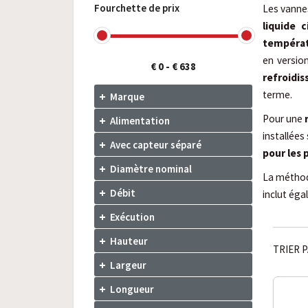
Fourchette de prix
Les vannes
liquide c
tempéra
en version
€ 0
-
€ 638
refroidi
terme.
Marque
Pour une
Alimentation
installée
Avec capteur séparé
pour les
Diamètre nominal
La méthod
Débit
inclut ég
Exécution
Hauteur
TRIER P
Largeur
Longueur