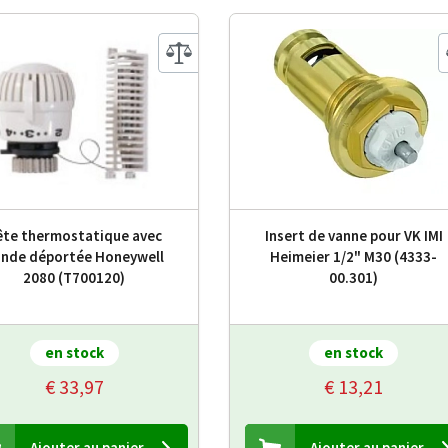
ête thermostatique avec
Insert de vanne pour VK IMI
nde déportée Honeywell
Heimeier 1/2" M30 (4333-
2080 (T700120)
00.301)
en stock
en stock
€ 33,97
€ 13,21
Ajouter au panier
Ajouter au panier