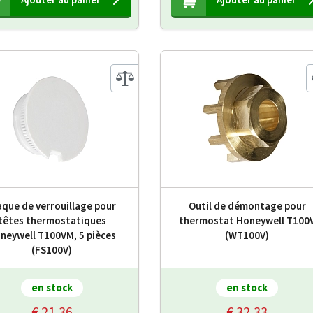
aque de verrouillage pour
Outil de démontage pour
têtes thermostatiques
thermostat Honeywell T100
neywell T100VM, 5 pièces
(WT100V)
(FS100V)
en stock
en stock
€ 21,36
€ 32,33