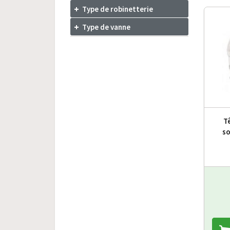
Type de robinetterie
Type de vanne
T
so