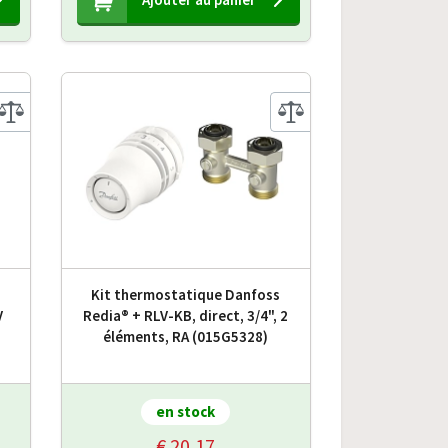
Kit thermostatique Danfoss
V
Redia® + RLV-KB, direct, 3/4", 2
éléments, RA (015G5328)
en stock
€ 20,17