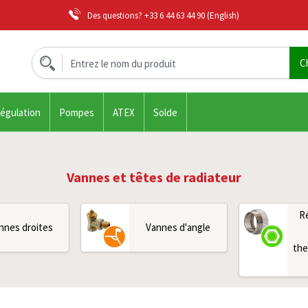
Des questions?
+33 6 44 63 44 90
(English)
régulation
Pompes
ATEX
Solde
Vannes et têtes de radiateur
R
nnes droites
Vannes d'angle
the