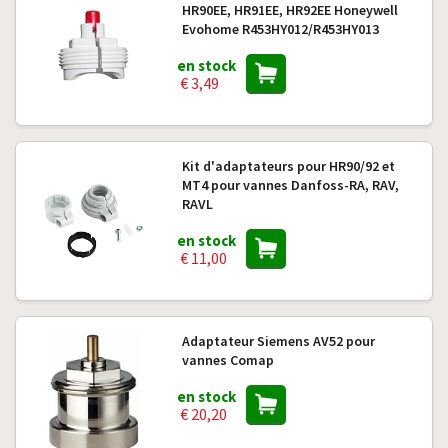
HR90EE, HR91EE, HR92EE Honeywell
Evohome R453HY012/R453HY013
en stock
€ 3,49
Kit d'adaptateurs pour HR90/92 et
MT4 pour vannes Danfoss-RA, RAV,
RAVL
en stock
€ 11,00
Adaptateur Siemens AV52 pour
vannes Comap
en stock
€ 20,20