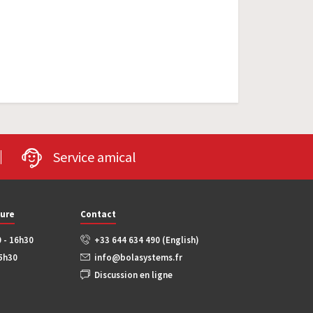
Service amical
ture
Contact
0 - 16h30
+33 644 634 490 (English)
15h30
info@bolasystems.fr
Discussion en ligne