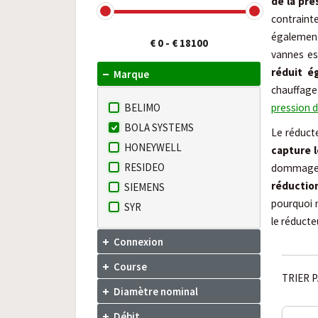
de la pre
contraint
égaleme
€ 0
-
€ 18100
vannes es
réduit é
Marque
chauffage 
BELIMO
pression d
BOLA SYSTEMS
Le réduct
HONEYWELL
capture 
RESIDEO
dommages
réductio
SIEMENS
pourquoi 
SYR
le réducte
Connexion
Course
TRIER P
Diamètre nominal
Débit