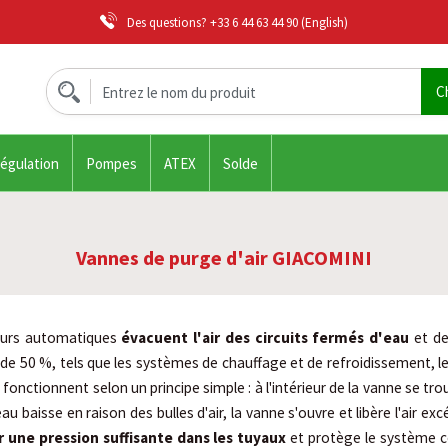
Des questions?
+33 6 44 63 44 90
(English)
régulation
Pompes
ATEX
Solde
Vannes de purge d'air GIACOMINI
eurs automatiques
évacuent l'air des circuits fermés d'eau
et de
e 50 %, tels que les systèmes de chauffage et de refroidissement, le
s fonctionnent selon un principe simple : à l'intérieur de la vanne se tro
eau baisse en raison des bulles d'air, la vanne s'ouvre et libère l'air e
 une pression suffisante dans les tuyaux
et protège le système c