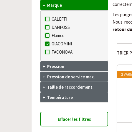
correcteme
Marque
Les purgeu
CALEFFI
Nous rec
DANFOSS
retour du
Flamco
GIACOMINI
TACONOVA
TRIER P
Pression
2 VAR
Pression de service max.
Taille de raccordement
Température
Effacer les filtres