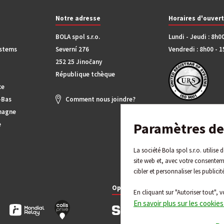
Notre adresse
Horaires d'ouver
BOLA spol s.r.o.
Lundi - Jeudi : 8h0
ystems
Severní 276
Vendredi : 8h00 - 
252 25 Jinočany
République tchèque
ce
-Bas
Comment nous joindre?
magne
Paramètres de 
e
La société Bola spol s.r.o. utilise
site web et, avec votre consentem
cibler et personnaliser les publicit
Options de paiement
En cliquant sur "Autoriser tout", v
En savoir plus sur les cookies