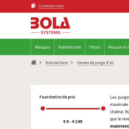
Contactez-nous
Marques
Robinetterie
Filtres
Mesure et 
Robinetterie
Vannes de purge d'air
Fourchette de prix
Les purg
maximale d
chaleur. Il
que le niv
€ 0
-
€ 149
maintenir