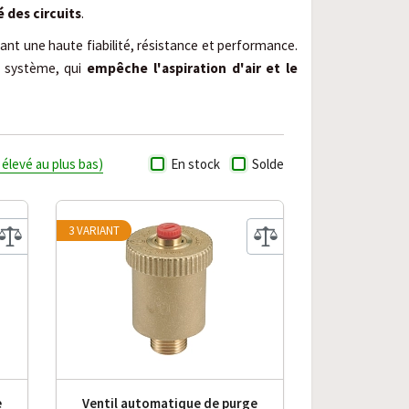
é des circuits
.
ant une haute fiabilité, résistance et performance.
e système, qui
empêche l'aspiration d'air et le
s élevé au plus bas)
En stock
Solde
3 VARIANT
e
Ventil automatique de purge