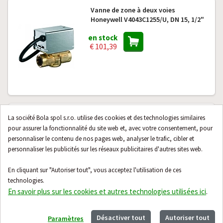
Vanne de zone à deux voies
Honeywell V4043C1255/U, DN 15, 1/2"
en stock
€ 101,39
Vanne d'équilibrage intelligente
La société Bola spol s.r.o. utilise des cookies et des technologies similaires
6 VARIANT
Belimo Energy Valve EV015R2+BAC
pour assurer la fonctionnalité du site web et, avec votre consentement, pour
DN15
personnaliser le contenu de nos pages web, analyser le trafic, cibler et
personnaliser les publicités sur les réseaux publicitaires d'autres sites web.
5 variant en stock
€ 1 132,57
En cliquant sur "Autoriser tout", vous acceptez l'utilisation de ces
technologies.
En savoir plus sur les cookies et autres technologies utilisées ici
.
24 produits suivants
Désactiver tout
Autoriser tout
Paramètres