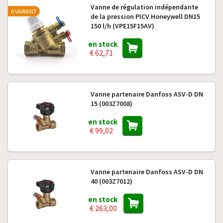
Vanne de régulation indépendante
6 VARIANT
de la pression PICV Honeywell DN15
150 l/h (VPE15F15AV)
en stock
€ 62,71
Vanne partenaire Danfoss ASV-D DN
15 (003Z7008)
en stock
€ 99,02
Vanne partenaire Danfoss ASV-D DN
40 (003Z7012)
en stock
€ 263,00