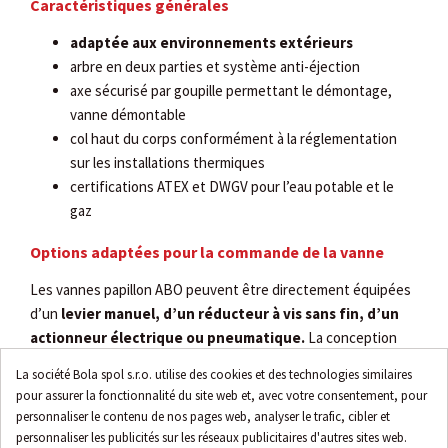
Caractéristiques générales
adaptée aux environnements extérieurs
arbre en deux parties et système anti-éjection
axe sécurisé par goupille permettant le démontage,
vanne démontable
col haut du corps conformément à la réglementation
sur les installations thermiques
certifications ATEX et DWGV pour l’eau potable et le
gaz
Options adaptées pour la commande de la vanne
Les vannes papillon ABO peuvent être directement équipées
d’un
levier manuel, d’un réducteur à vis sans fin, d’un
actionneur électrique ou pneumatique.
La conception
élimine le besoin de support ou d’accouplements et permet
La société Bola spol s.r.o. utilise des cookies et des technologies similaires
une installation simple sur site. Cette exécution garantit la
pour assurer la fonctionnalité du site web et, avec votre consentement, pour
compatibilité entre la robinetterie et l’actionneur et réduit la
personnaliser le contenu de nos pages web, analyser le trafic, cibler et
hauteur totale.
personnaliser les publicités sur les réseaux publicitaires d'autres sites web.