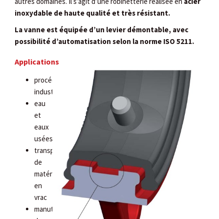
autres domaines. Il s’agit d’une robinetterie réalisée en
acier
inoxydable de haute qualité et très résistant.
La vanne est équipée d’un levier démontable, avec
possibilité d’automatisation selon la norme ISO 5211.
Applications
procédés
industriels
eau
et
eaux
usées
transport
de
matériaux
en
vrac
manutention