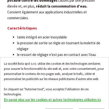
potable contre les dommages
causés par une pression
élevée et, en plus,
réduit la consommation d’eau.
Convient également aux applications industrielles et
commerciales.
Caractéristiques
tamis intégré en acier inoxydable
la pression de sortie se règle en tournant la molette de
réglage
le ressort de réglage n’est pas en contact avec l’eau
la vanne peut être facilement complétée par un filtre à
La société Bola spol s.r.o. utilise des cookies et des technologies similaires
contre-lavage
pour assurer la fonctionnalité du site web et, avec votre consentement, pour
les variations de la pression d’entrée n’influencent pas
personnaliser le contenu de nos pages web, analyser le trafic, cibler et
la pression de sortie
personnaliser les publicités sur les réseaux publicitaires d'autres sites web.
En cliquant sur "Autoriser tout", vous acceptez l'utilisation de ces
technologies.
En savoir plus sur les cookies et autres technologies utilisées ici
.
Accessoires