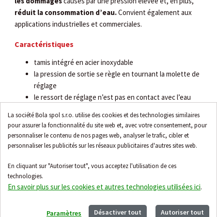
les dommages
causés par une pression élevée et, en plus,
réduit la consommation d’eau.
Convient également aux
applications industrielles et commerciales.
Caractéristiques
tamis intégré en acier inoxydable
la pression de sortie se règle en tournant la molette de
réglage
le ressort de réglage n’est pas en contact avec l’eau
la vanne peut être facilement complétée par un filtre à
La société Bola spol s.r.o. utilise des cookies et des technologies similaires
contre-lavage
pour assurer la fonctionnalité du site web et, avec votre consentement, pour
les variations de la pression d’entrée n’influencent pas
personnaliser le contenu de nos pages web, analyser le trafic, cibler et
la pression de sortie
personnaliser les publicités sur les réseaux publicitaires d'autres sites web.
En cliquant sur "Autoriser tout", vous acceptez l'utilisation de ces
technologies.
En savoir plus sur les cookies et autres technologies utilisées ici
.
Accessoires
Désactiver tout
Autoriser tout
Paramètres