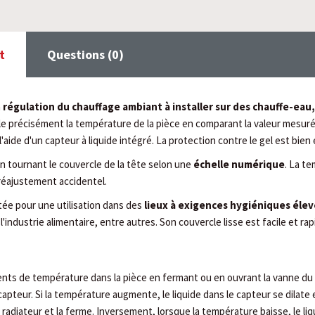
t
Questions (0)
a
régulation du chauffage ambiant à installer sur des chauffe-eau
ule précisément la température de la pièce en comparant la valeur mesurée
aide d'un capteur à liquide intégré. La protection contre le gel est bie
n tournant le couvercle de la tête selon une
échelle numérique
. La t
 réajustement accidentel.
ée pour une utilisation dans des
lieux à exigences hygiéniques éle
industrie alimentaire, entre autres. Son couvercle lisse est facile et rap
nts de température dans la pièce en fermant ou en ouvrant la vanne du r
capteur. Si la température augmente, le liquide dans le capteur se dilate et
u radiateur et la ferme. Inversement, lorsque la température baisse, le li