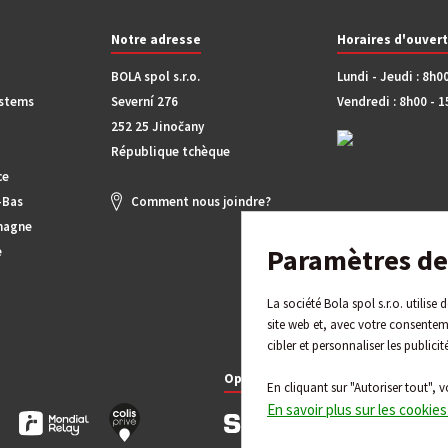
Notre adresse
Horaires d'ouver
BOLA spol s.r.o.
Lundi - Jeudi : 8h0
ystems
Severní 276
Vendredi : 8h00 - 
252 25 Jinočany
République tchèque
ce
-Bas
Comment nous joindre?
magne
Paramètres de 
e
La société Bola spol s.r.o. utilise
site web et, avec votre consentem
cibler et personnaliser les publicit
Options de paiement
En cliquant sur "Autoriser tout", v
En savoir plus sur les cookies