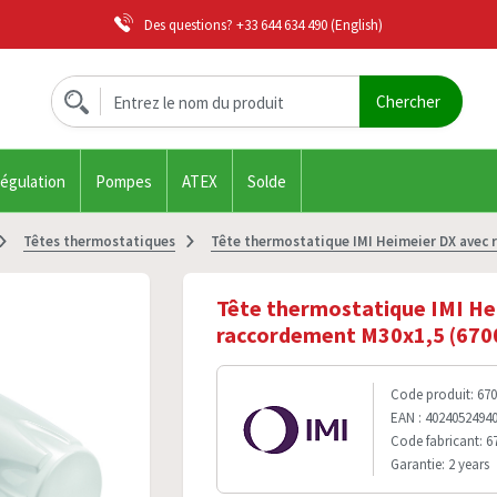
Des questions?
+33 644 634 490
(English)
régulation
Pompes
ATEX
Solde
Têtes thermostatiques
Tête thermostatique IMI Heimeier DX avec 
Tête thermostatique IMI He
raccordement M30x1,5 (670
Code produit: 67
EAN : 4024052494
Code fabricant: 6
Garantie: 2 years