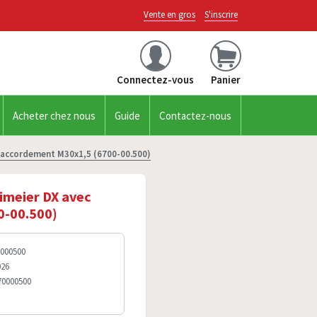
Vente en gros
S'inscrire
Connectez-vous
Panier
Acheter chez nous
Guide
Contactez-nous
raccordement M30x1,5 (6700-00.500)
imeier DX avec
0-00.500)
0000500
026
70000500