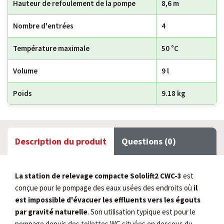
Hauteur de refoulement de la pompe
8,6 m
Nombre d'entrées
4
Température maximale
50 °C
Volume
9 l
Poids
9.18 kg
Description du produit
Questions (0)
La station de relevage compacte Sololift2 CWC-3
est
conçue pour le pompage des eaux usées des endroits où
il
est impossible d'évacuer les effluents vers les égouts
par gravité naturelle
. Son utilisation typique est pour le
pompage depuis des toilettes WC situées en dessous du