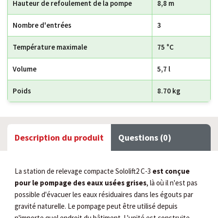
Hauteur de refoulement de la pompe
8,8 m
Nombre d'entrées
3
Température maximale
75 °C
Volume
5,7 l
Poids
8.70 kg
Description du produit
Questions (0)
La station de relevage compacte Sololift2 C-3
est conçue
pour le pompage des eaux usées grises
, là où il n'est pas
possible d'évacuer les eaux résiduaires dans les égouts par
gravité naturelle. Le pompage peut être utilisé depuis
n'importe quel endroit du bâtiment. L'unité est construite