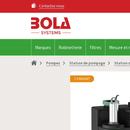
Contactez-nous
Marques
Robinetterie
Filtres
Mesure et 
Pompes
Station de pompage
Station d
2 VARIANT