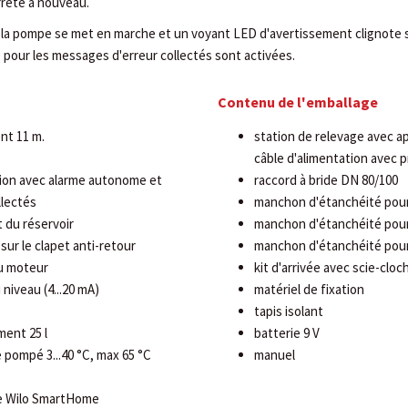
arrête à nouveau.
, la pompe se met en marche et un voyant LED d'avertissement clignote s
 pour les messages d'erreur collectés sont activées.
Contenu de l'emballage
nt 11 m.
station de relevage avec a
câble d'alimentation avec p
ion avec alarme autonome et
raccord à bride DN 80/100
llectés
manchon d'étanchéité pour
 du réservoir
manchon d'étanchéité pour 
sur le clapet anti-retour
manchon d'étanchéité pour
u moteur
kit d'arrivée avec scie-cloch
niveau (4...20 mA)
matériel de fixation
tapis isolant
ent 25 l
batterie 9 V
 pompé 3...40 °C, max 65 °C
manuel
le Wilo SmartHome