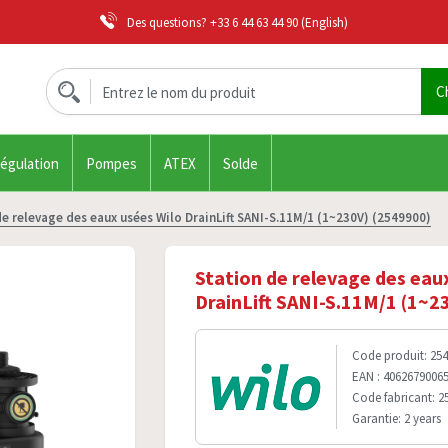
Des questions?
+33 6 44 63 44 90
(English)
régulation
Pompes
ATEX
Solde
e relevage des eaux usées Wilo DrainLift SANI-S.11M/1 (1~230V) (2549900)
Station de relevage des eau
DrainLift SANI-S.11M/1 (1~2
Code produit: 25
EAN : 4062679006
Code fabricant: 2
Garantie: 2 years