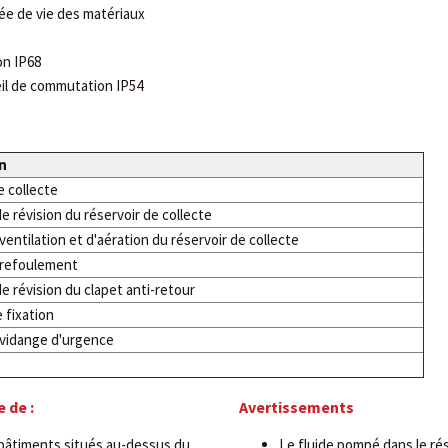
rée de vie des matériaux
on IP68
eil de commutation IP54
n
e collecte
e révision du réservoir de collecte
entilation et d'aération du réservoir de collecte
 refoulement
e révision du clapet anti-retour
 fixation
vidange d'urgence
 de :
Avertissements
bâtiments situés au-dessus du
Le fluide pompé dans le rés