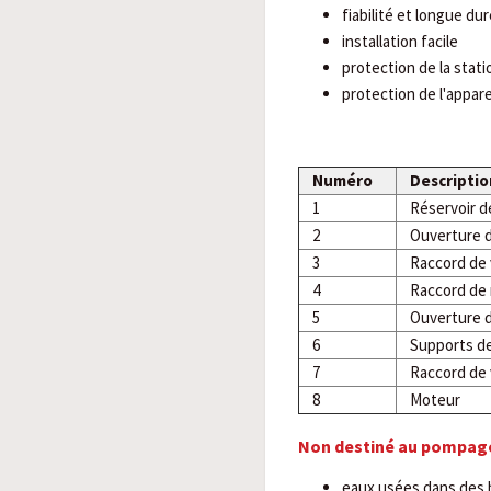
fiabilité et longue du
installation facile
protection de la stati
protection de l'appar
Numéro
Descriptio
1
Réservoir d
2
Ouverture d
3
Raccord de v
4
Raccord de
5
Ouverture d
6
Supports de
7
Raccord de 
8
Moteur
Non destiné au pompage
eaux usées dans des 