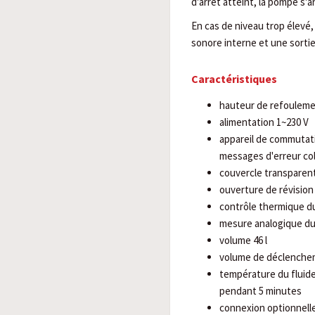
d'arrêt atteint, la pompe s'
En cas de niveau trop élevé
sonore interne et une sortie
Caractéristiques
hauteur de refouleme
alimentation 1~230 V
appareil de commutat
messages d'erreur co
couvercle transparent
ouverture de révision 
contrôle thermique d
mesure analogique du 
volume 46 l
volume de déclenchem
température du fluide
pendant 5 minutes
connexion optionnel