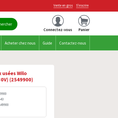
Vente en gros
S'inscrire
Connectez-vous
Panier
Acheter chez nous
Guide
Contactez-nous
x usées Wilo
30V) (2549900)
49900
543
549900