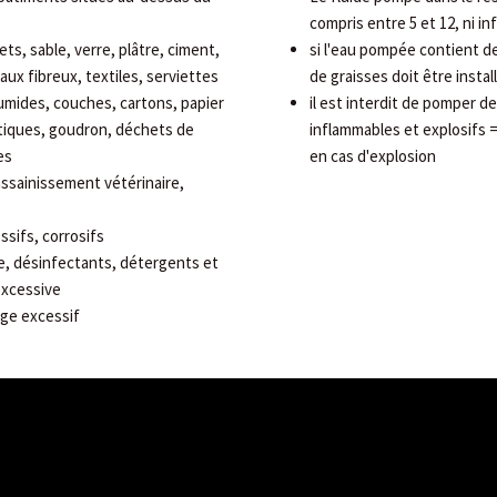
compris entre 5 et 12, ni in
ts, sable, verre, plâtre, ciment,
si l'eau pompée contient d
aux fibreux, textiles, serviettes
de graisses doit être instal
humides, couches, cartons, papier
il est interdit de pomper d
étiques, goudron, déchets de
inflammables et explosifs =
es
en cas d'explosion
assainissement vétérinaire,
ssifs, corrosifs
e, désinfectants, détergents et
excessive
ge excessif