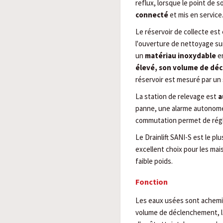
reflux, lorsque le point de s
connecté
et mis en service
Le réservoir de collecte est 
l'ouverture de nettoyage sur 
un
matériau inoxydable
en
élevé, son volume de dé
réservoir est mesuré par un s
La station de relevage est
a
panne, une alarme autonome 
commutation permet de régle
Le Drainlift SANI-S est le p
excellent choix pour les mai
faible poids.
Fonction
Les eaux usées sont acheminé
volume de déclenchement, la