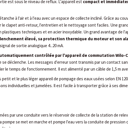
ortie est sous le niveau de reflux. L'appareil est
compact et immédiate
.
étanche à l'air et à l'eau avec un espace de collecte incliné. Grâce au cou
le clapet anti-retour, l'entretien et le nettoyage sont faciles. Une grand
 plastiques techniques et en acier inoxydable. Un grand avantage de l'a
clenchement élevé, sa protection thermique du moteur
et son a
ignal de sortie analogique 4...20 mA.
utomatiquement contrôlée par l'appareil de commutation Wilo-C
se déclenche. Les messages d'erreur sont transmis par un contact sans 
r le temps de fonctionnement. Il est alimenté par un câble de 1,5 m ave
lus petit et le plus léger appareil de pompage des eaux usées selon EN 120
sons individuelles et jumelées. Il est facile à transporter grâce à ses d
es par une conduite vers le réservoir de collecte de la station de releva
 pompe se met en marche et pompe l'eau vers la conduite de pression c