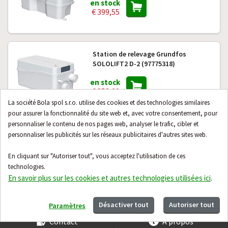
en stock
€ 399,55
Station de relevage Grundfos
SOLOLIFT2 D-2 (97775318)
en stock
€ 358,09
La société Bola spol s.r.o. utilise des cookies et des technologies similaires
pour assurer la fonctionnalité du site web et, avec votre consentement, pour
personnaliser le contenu de nos pages web, analyser le trafic, cibler et
Station de pompage des eaux usées
personnaliser les publicités sur les réseaux publicitaires d'autres sites web.
Grundfos Multilift MSS 11.1.2
(97901037)
En cliquant sur "Autoriser tout", vous acceptez l'utilisation de ces
technologies.
en stock
En savoir plus sur les cookies et autres technologies utilisées ici
.
€ 1 623,92
Désactiver tout
Autoriser tout
Paramètres
Contact
À propos