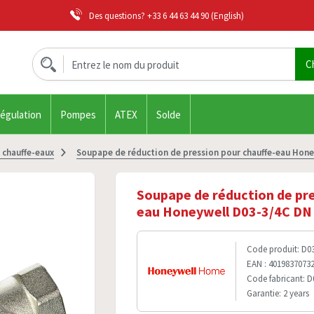
Des questions?
+33 6 44 63 44 90
(English)
régulation
Pompes
ATEX
Solde
 chauffe-eaux
Soupape de réduction de pression pour chauffe-eau Hone
Soupape de réduction de pre
eau Honeywell D03-3/4C DN
Code produit: D0
EAN : 4019837073
Code fabricant: D
Garantie: 2 years