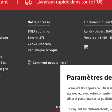
lant
Livraison rapide dans toute l'UE
Notre adresse
Horaires d'ouver
BOLA spol s.r.o.
Lundi - Jeudi : 8h0
ystems
Severní 276
Vendredi : 8h00 - 
252 25 Jinočany
République tchèque
ce
-Bas
Comment nous joindre?
magne
Paramètres de 
e
La société Bola spol s.r.o. utilise
site web et, avec votre consentem
cibler et personnaliser les publicit
Options de paiement
En cliquant sur "Autoriser tout", v