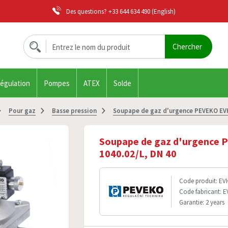
Des questions?
+33 644 634 490
(English)
régulation
Pompes
ATEX
Solde
Pour gaz
Basse pression
Soupape de gaz d'urgence PEVEKO EVH
Soupape de gaz d'urgence
1040.02/L, DN 40
Code produit: EV
Code fabricant: 
Garantie: 2 years