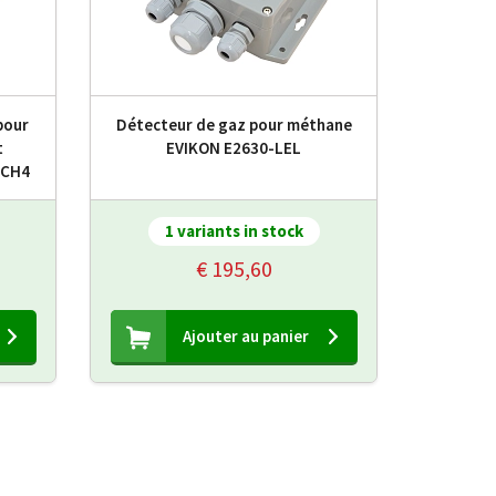
pour
Détecteur de gaz pour méthane
t
EVIKON E2630-LEL
-CH4
1 variants in stock
€ 195,60
Ajouter au panier