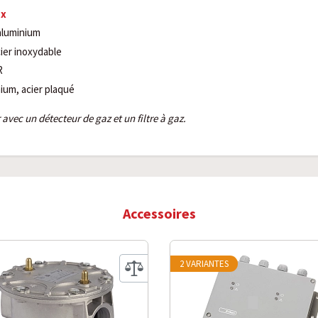
ux
aluminium
cier inoxydable
R
nium, acier plaqué
avec un détecteur de gaz et un filtre à gaz.
Accessoires
2 VARIANTES