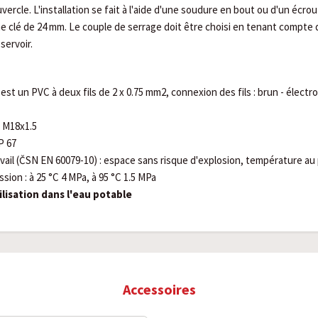
ercle. L'installation se fait à l'aide d'une soudure en bout ou d'un écrou 
une clé de 24 mm. Le couple de serrage doit être choisi en tenant compte du
servoir.
est un PVC à deux fils de 2 x 0.75 mm2, connexion des fils : brun - électr
n M18x1.5
P 67
ail (ČSN EN 60079-10) : espace sans risque d'explosion, température au p
ssion : à 25 °C 4 MPa, à 95 °C 1.5 MPa
lisation dans l'eau potable
Accessoires