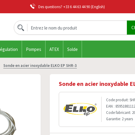
Des questions?
+33 6 44 63 44 90
(English)
régulation
Pompes
ATEX
Solde
Sonde en acier inoxydable ELKO EP SHR-3
Sonde en acier inoxydable 
Code produit: SH
EAN : 8595188111
Code fabricant: 2
Garantie: 2 years