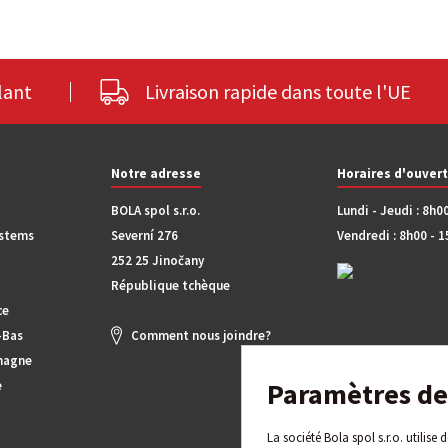
lant
Livraison rapide dans toute l'UE
Notre adresse
Horaires d'ouver
BOLA spol s.r.o.
Lundi - Jeudi : 8h0
ystems
Severní 276
Vendredi : 8h00 - 
252 25 Jinočany
République tchèque
ce
-Bas
Comment nous joindre?
magne
Paramètres de 
e
La société Bola spol s.r.o. utilise