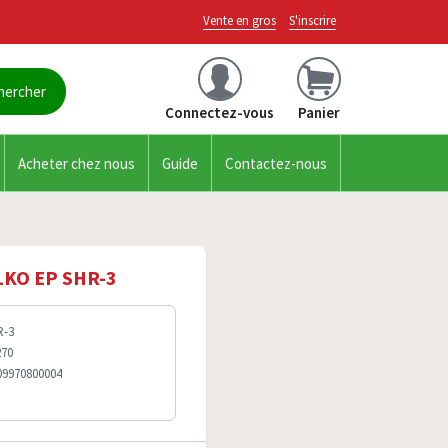
Vente en gros
S'inscrire
Connectez-vous
Panier
Acheter chez nous
Guide
Contactez-nous
ELKO EP SHR-3
R-3
270
09970800004