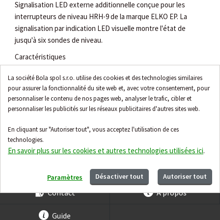
Signalisation LED externe additionnelle conçue pour les
interrupteurs de niveau HRH-9 de la marque ELKO EP. La
signalisation par indication LED visuelle montre l'état de
jusqu'à six sondes de niveau.
Caractéristiques
protection IP 65
La société Bola spol s.r.o. utilise des cookies et des technologies similaires
pour assurer la fonctionnalité du site web et, avec votre consentement, pour
passe-câble pour le câble d'alimentation
personnaliser le contenu de nos pages web, analyser le trafic, cibler et
signalisation de l'état de jusqu'à 6 sondes
personnaliser les publicités sur les réseaux publicitaires d'autres sites web.
En cliquant sur "Autoriser tout", vous acceptez l'utilisation de ces
technologies.
En savoir plus sur les cookies et autres technologies utilisées ici
.
Accessoires
Désactiver tout
Autoriser tout
Paramètres
Contact
À propos
Guide