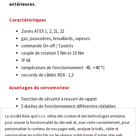
extérieures.
Caractéristiques
Zones ATEX 1, 2, 21, 22
gaz, poussières, brouillards, vapeurs
commande On-off / 3 points
couple de rotation 5 Nm et 10 Nm
IP 66
température de fonctionnement -40...+40 °C
raccords de câbles M16 - 1,5
Avantages du servomoteur
fonction de sécurité à ressort de rappel
5 durées de fonctionnement différentes réglables
2 modes de fonctionnement du ressort de rappel
La société Bola spol s.r.o. utilise des cookies et des technologies similaires
100% résistant à la surcharge, autobloquant
pour assurer la fonctionnalité du site web et, avec votre consentement, pour
angle de rotation de 95° incl. 5° de précharge
personnaliser le contenu de nos pages web, analyser le trafic, cibler et
personnaliser les publicités sur les réseaux publicitaires d'autres sites web.