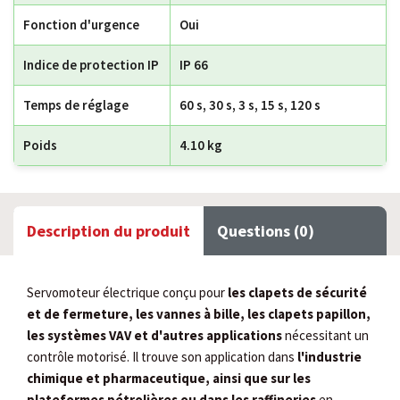
Fonction d'urgence
Oui
Indice de protection IP
IP 66
Temps de réglage
60 s, 30 s, 3 s, 15 s, 120 s
Poids
4.10 kg
Description du produit
Questions (0)
Servomoteur électrique conçu pour
les clapets de sécurité
et de fermeture, les vannes à bille, les clapets papillon,
les systèmes VAV et d'autres applications
nécessitant un
contrôle motorisé. Il trouve son application dans
l'industrie
chimique et pharmaceutique, ainsi que sur les
plateformes pétrolières ou dans les raffineries
en