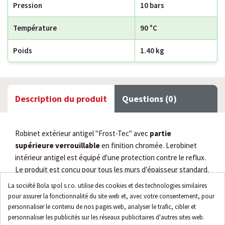
Pression
10 bars
Température
90 °C
Poids
1.40 kg
Description du produit
Questions (0)
Robinet extérieur antigel "Frost-Tec" avec
partie
supérieure verrouillable
en finition chromée. Le
robinet
intérieur antigel est équipé d'une protection contre le reflux.
Le produit est conçu pour tous les murs d'épaisseur standard.
Grâce à cela, il n'est plus nécessaire de vider l'eau des tuyaux
La société Bola spol s.r.o. utilise des cookies et des technologies similaires
en cas de gel.
pour assurer la fonctionnalité du site web et, avec votre consentement, pour
personnaliser le contenu de nos pages web, analyser le trafic, cibler et
Caractéristiques
personnaliser les publicités sur les réseaux publicitaires d'autres sites web.