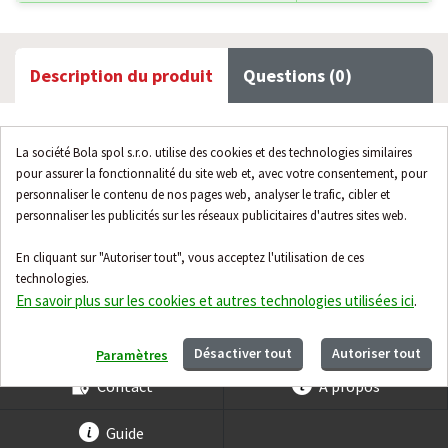
Description du produit
Questions (0)
Le régulateur de température à capillaire ZPA EKOREG est
La société Bola spol s.r.o. utilise des cookies et des technologies similaires
conçu pour la régulation et la signalisation de la température.
pour assurer la fonctionnalité du site web et, avec votre consentement, pour
personnaliser le contenu de nos pages web, analyser le trafic, cibler et
Caractéristiques :
personnaliser les publicités sur les réseaux publicitaires d'autres sites web.
plage de températures : 30...90 °C
En cliquant sur "Autoriser tout", vous acceptez l'utilisation de ces
longueur de la capillaire 1,6m
technologies.
type de micro-interrupteur A
En savoir plus sur les cookies et autres technologies utilisées ici
.
Désactiver tout
Autoriser tout
Paramètres
Contact
À propos
Guide