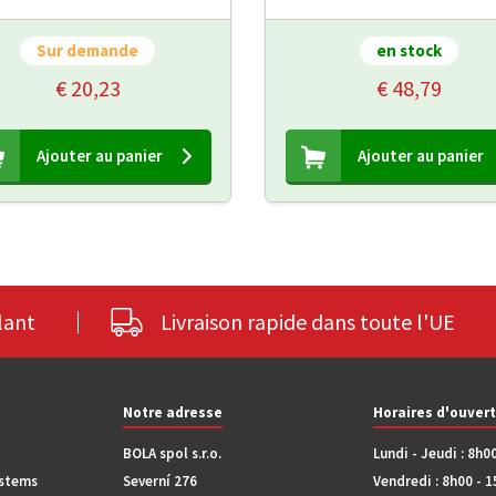
Sur demande
en stock
€ 20,23
€ 48,79
Ajouter au panier
Ajouter au panier
lant
Livraison rapide dans toute l'UE
Notre adresse
Horaires d'ouver
BOLA spol s.r.o.
Lundi - Jeudi : 8h0
ystems
Severní 276
Vendredi : 8h00 - 