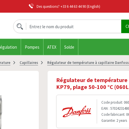
Des questions?
+33 6 44 63 44 90
(English)
régulation
Pompes
ATEX
Solde
rature
Capillaires
Régulateur de température à capillaire Danfoss
Régulateur de température à
KP79, plage 50-100 °C (060
Code produit: 06
EAN : 5702423148
Code fabricant: 0
Garantie: 2 years