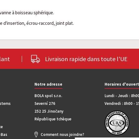
vanne à boisseau sphérique.
e d'insertion, écrou-raccord, joint plat.
lant
Livraison rapide dans toute l'UE
Notre adresse
Horaires d'ouver
BOLA spol s.r.o.
Lundi - Jeudi : 8h0
ystems
Severní 276
Vendredi : 8h00 - 
252 25 Jinočany
République tchèque
ce
-Bas
Comment nous joindre?