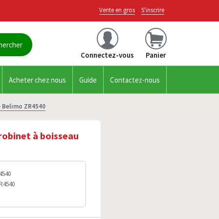
Vente en gros
S'inscrire
Connectez-vous
Panier
Acheter chez nous
Guide
Contactez-nous
e Belimo ZR4540
robinet à boisseau
4540
ZR4540