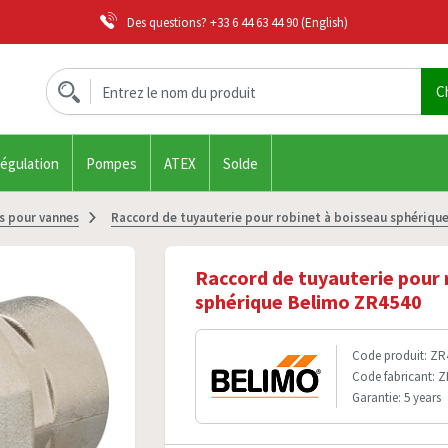
Des questions?
+33 6 44 63 44 90
(English)
régulation
Pompes
ATEX
Solde
s pour vannes
Raccord de tuyauterie pour robinet à boisseau sphériqu
Raccord de tuyauterie pour 
sphérique Belimo ZR4540
Code produit: ZR
Code fabricant: 
Garantie: 5 years