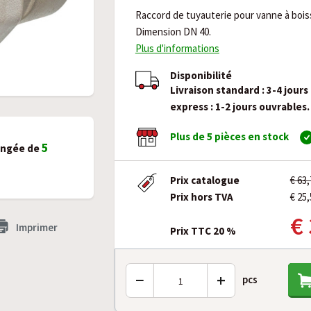
Raccord de tuyauterie pour vanne à boi
Dimension DN 40.
Plus d'informations
Disponibilité
Livraison standard : 3-4 jours
express : 1-2 jours ouvrables.
Plus de 5 pièces en stock
5
ongée de
Prix catalogue
€ 63
Prix hors TVA
€ 25,
€
Imprimer
Prix TTC 20 %
−
+
pcs