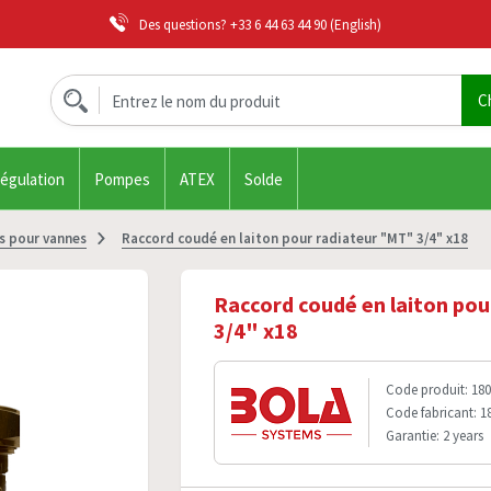
Des questions?
+33 6 44 63 44 90
(English)
régulation
Pompes
ATEX
Solde
s pour vannes
Raccord coudé en laiton pour radiateur "MT" 3/4" x18
Raccord coudé en laiton po
3/4" x18
Code produit: 180
Code fabricant: 1
Garantie: 2 years