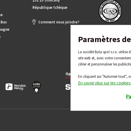
252 25 Jinočany
République tchèque
ce
-Bas
Comment nous joindre?
magne
Paramètres de 
e
La société Bola spol s.r.o. utilise
site web et, avec votre consentem
cibler et personnaliser les publicit
Options de paiement
En cliquant sur "Autoriser tout", v
En savoir plus sur les cookies
P