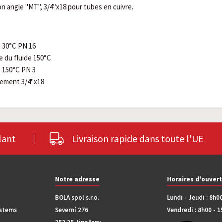
on angle "MT", 3/4"x18 pour tubes en cuivre.
 30°C PN 16
 du fluide 150°C
 150°C PN 3
dement 3/4"x18
lant
Livraison rapide dans toute l'UE
Notre adresse
Horaires d'ouver
BOLA spol s.r.o.
Lundi - Jeudi : 8h0
ystems
Severní 276
Vendredi : 8h00 - 