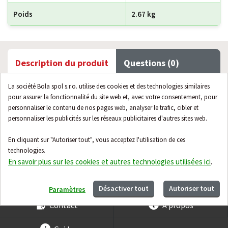
Poids
2.67 kg
Description du produit
Questions (0)
La société Bola spol s.r.o. utilise des cookies et des technologies similaires
pour assurer la fonctionnalité du site web et, avec votre consentement, pour
Le désemboueur magnétique dans un corps en laiton nickelé
personnaliser le contenu de nos pages web, analyser le trafic, cibler et
élimine les impuretés des circuits de chauffage et de
personnaliser les publicités sur les réseaux publicitaires d'autres sites web.
refroidissement. Il sert de protection pour les chaudières à
gaz à condensation ou les chaudières à combustibles solides.
En cliquant sur "Autoriser tout", vous acceptez l'utilisation de ces
L'emplacement approprié pour le désemboueur est sous la
technologies.
chaudière. Installation avant l'entrée dans la chaudière.
En savoir plus sur les cookies et autres technologies utilisées ici
.
Désactiver tout
Autoriser tout
Paramètres
Contact
À propos