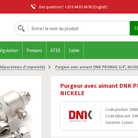
Des questions?
+33 6 44 63 44 90
(English)
régulation
Pompes
ATEX
Solde
Séparateurs d'impuretés
Purgeur avec aimant DNK PROMAG 3/4", NICK
Purgeur avec aimant DNK P
NICKELE
Code produit: 1500
Code fabricant: 15
Garantie: 2 years