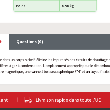
Poids
0.90 kg
t
Questions (0)
ans un corps nickelé élimine les impuretés des circuits de chauffage et
dières à gaz à condensation. L'emplacement approprié pour le désemboue
tre magnétique, une vanne à boisseau sphérique 3"4" et un tuyau flexib
lant
Livraison rapide dans toute l'UE