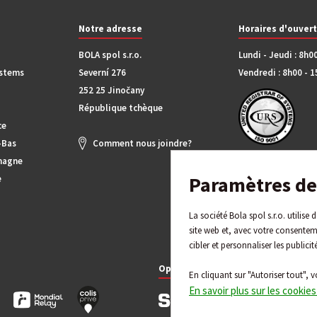
Notre adresse
Horaires d'ouver
BOLA spol s.r.o.
Lundi - Jeudi : 8h0
ystems
Severní 276
Vendredi : 8h00 - 
252 25 Jinočany
République tchèque
ce
-Bas
Comment nous joindre?
magne
Paramètres de 
e
La société Bola spol s.r.o. utilise
site web et, avec votre consentem
cibler et personnaliser les publicit
Options de paiement
En cliquant sur "Autoriser tout", v
En savoir plus sur les cookies