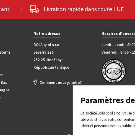
lant
Livraison rapide dans toute l'UE
Notre adresse
Horaires d'ouver
BOLA spol s.r.o.
Lundi - Jeudi : 8h0
ystems
Severní 276
Vendredi : 8h00 - 
252 25 Jinočany
République tchèque
ce
-Bas
Comment nous joindre?
magne
Paramètres de 
e
La société Bola spol s.r.o. utilise
site web et, avec votre consentem
cibler et personnaliser les publicit