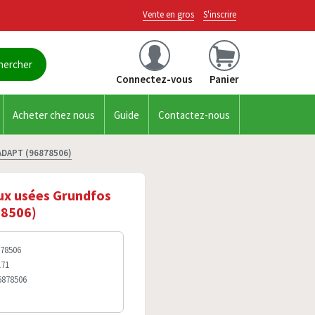
Vente en gros
S'inscrire
Connectez-vous
Panier
Acheter chez nous
Guide
Contactez-nous
ADAPT (96878506)
ux usées Grundfos
78506)
878506
171
6878506