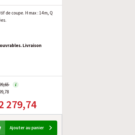
if de coupe. H max : 14 m, Q
ées.
 ouvrables. Livraison
999,65
99,78
 2 279,74
Ajouter au panier