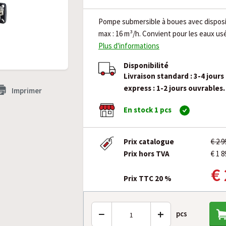
Pompe submersible à boues avec disposit
max : 16 m³/h. Convient pour les eaux us
Plus d'informations
Disponibilité
Livraison standard : 3-4 jours
express : 1-2 jours ouvrables.
Imprimer
En stock 1 pcs
Prix catalogue
€ 2 
Prix hors TVA
€ 1 8
€
Prix TTC 20 %
−
+
pcs