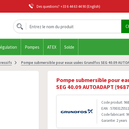
Des questions?
+33 6 44 63 44 90
(English)
régulation
Pompes
ATEX
Solde
ressifs
Pompe submersible pour eaux usées Grundfos SEG 40.09 AUTO
Pompe submersible pour ea
SEG 40.09 AUTOADAPT (968
Code produit: 96
EAN : 5700312551
Code fabricant: 9
Garantie: 2 years