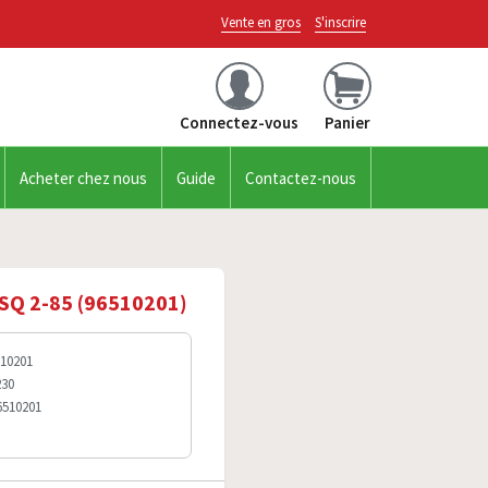
Vente en gros
S'inscrire
Connectez-vous
Panier
Acheter chez nous
Guide
Contactez-nous
Q 2-85 (96510201)
510201
230
6510201