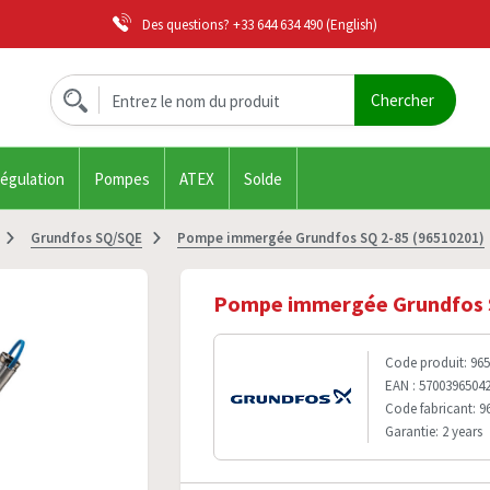
Des questions?
+33 644 634 490
(English)
régulation
Pompes
ATEX
Solde
Grundfos SQ/SQE
Pompe immergée Grundfos SQ 2-85 (96510201)
Pompe immergée Grundfos S
Code produit: 96
EAN : 5700396504
Code fabricant: 9
Garantie: 2 years