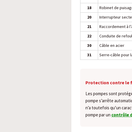
18
Robinet de puisag
20
Interrupteur secte
21
Raccordement à l’a
22
Conduite de refo
30
Câble en acier
31
Serre-câble pour la
Protection contre le
Les pompes sont protégée
pompe s’arrête automati
n’a toutefois qu’un carac
pompe par un
contrôle 