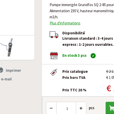
Pompe immergée Grundfos SQ 2-85 pour 
Alimentation 230 V, hauteur manométriqu
m3/h.
Plus d'informations
Disponibilité
Livraison standard : 3-4 jours
express : 1-2 jours ouvrables.
En stock 3 pcs
Imprimer
Prix catalogue
€ 2 
Prix hors TVA
€ 1 0
 e-mail
€
Prix TTC 20 %
−
+
pcs