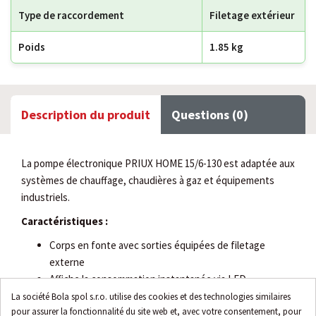
Type de raccordement
Filetage extérieur
Poids
1.85 kg
Description du produit
Questions (0)
La pompe électronique PRIUX HOME 15/6-130 est adaptée aux
systèmes de chauffage, chaudières à gaz et équipements
industriels.
Caractéristiques :
Corps en fonte avec sorties équipées de filetage
externe
Affiche la consommation instantanée via LED
Moteur avec technologie synchrone E.C.M,
La société Bola spol s.r.o. utilise des cookies et des technologies similaires
pour assurer la fonctionnalité du site web et, avec votre consentement, pour
Niveau de protection électrique IP X2D