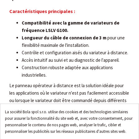
Caractéristiques principales :
Compatibilité avec la gamme de variateurs de
fréquence LSLV G100.
Longueur du câble de connexion de 3 m
pour une
flexibilité maximale de l'installation.
Contrôle et configuration aisés du variateur à distance.
Accès intuitif au suivi et au diagnostic de l'appareil.
Construction robuste adaptée aux applications
industrielles.
Le panneau opérateur à distance est la solution idéale pour
les applications où le variateur n'est pas facilement accessible
ou lorsque le variateur doit être commandé depuis différents
endroits. Son installation est simple et rapide, ce qui permet
La société Bola spol s.r.o. utilise des cookies et des technologies similaires
aux utilisateurs d'augmenter efficacement la productivité et
pour assurer la fonctionnalité du site web et, avec votre consentement, pour
de réduire le temps nécessaire pour la maintenance et la
personnaliser le contenu de nos pages web, analyser le trafic, cibler et
configuration du système.
personnaliser les publicités sur les réseaux publicitaires d'autres sites web.