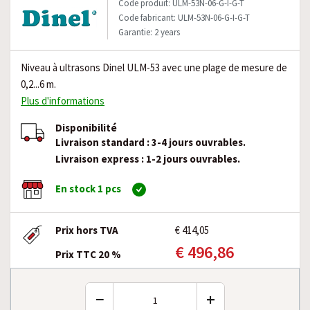
Code produit: ULM-53N-06-G-I-G-T
Code fabricant: ULM-53N-06-G-I-G-T
Garantie: 2 years
Niveau à ultrasons Dinel ULM-53 avec une plage de mesure de
0,2...6 m.
Plus d'informations
Disponibilité
Livraison standard : 3-4 jours ouvrables.
Livraison express : 1-2 jours ouvrables.
En stock 1 pcs
Prix hors TVA
€ 414,05
€ 496,86
Prix TTC 20 %
−
+