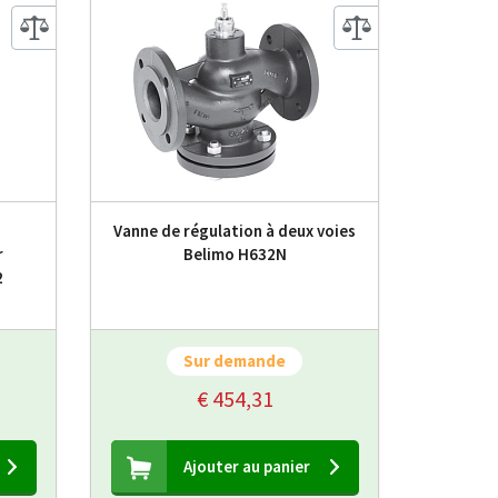
Vanne de régulation à deux voies
r
Belimo H632N
2
Sur demande
€ 454,31
Ajouter au panier