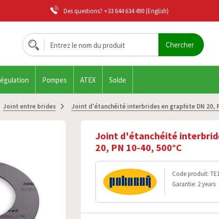
Des questions?
+33 644 634 490
(English)
régulation
Pompes
ATEX
Solde
Joint entre brides
Joint d'étanchéité interbrides en graphite DN 20, 
Joint d'étanchéité interbri
20, PN 10-40, 500°C
Code produit: TE
Garantie: 2 years