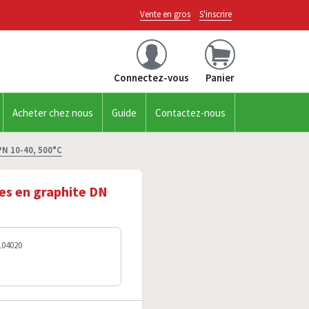
Vente en gros
S'inscrire
Connectez-vous
Panier
Acheter chez nous
Guide
Contactez-nous
PN 10-40, 500°C
des en graphite DN
104020