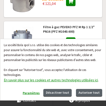
€ 121,04
Filtre à gaz PEVEKO PFZ M Rp 1 1/2"
PN16 (PFZ M1040.600)
Sur demande
€ 124,12
La société Bola spol s.r.o. utilise des cookies et des technologies similaires
pour assurer la fonctionnalité du site web et, avec votre consentement, pour
personnaliser le contenu de nos pages web, analyser le trafic, cibler et
personnaliser les publicités sur les réseaux publicitaires d'autres sites web.
Filtre à gaz PEVEKO PFZ M Rp 1" PN16
(PFZ M1025.600)
En cliquant sur "Autoriser tout", vous acceptez l'utilisation de ces
technologies.
Sur demande
En savoir plus sur les cookies et autres technologies utilisées ici
.
€ 81,12
Désactiver tout
Autoriser tout
Paramètres
Contact
À propos