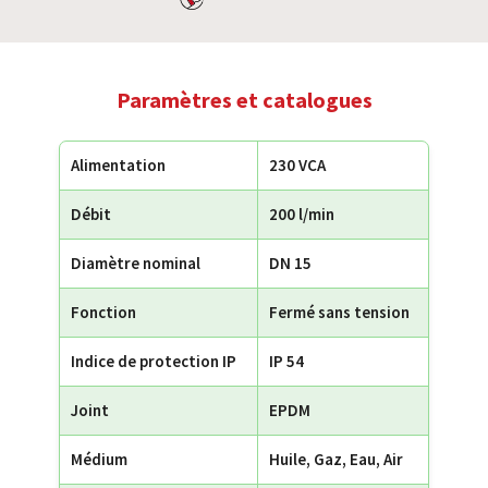
Paramètres et catalogues
Alimentation
230 VCA
Débit
200 l/min
Diamètre nominal
DN 15
Fonction
Fermé sans tension
Indice de protection IP
IP 54
Joint
EPDM
Médium
Huile, Gaz, Eau, Air