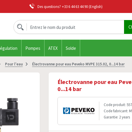
Des questions?
+33 6 44 63 44 90
(English)
régulation
Pompes
ATEX
Solde
Pour l'eau
Électrovanne pour eau Peveko MVPE 315.02, 0...14 bar
Électrovanne pour eau Peve
0...14 bar
Code produit: 557
Code fabricant: M
Garantie: 2 years