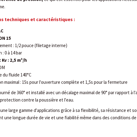
me.
ns techniques et caractéristiques :
AC
 DN 15
ment : 1/2 pouce (filetage interne)
 : 0 à 14 bar
 Kv : 2,5 m³/h
PDM
 du fluide 140°C
maximal : 15s pour l'ouverture complète et 1,5s pour la fermeture
urné de 360° et installé avec un décalage maximal de 90° par rapport à l'a
protection contre la poussière et l'eau.
une large gamme d'applications grâce à sa flexibilité, sa résistance et so
nt une longue durée de vie et une fiabilité même dans des conditions 