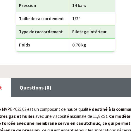
Pression
14 bars
Taille de raccordement
1/2"
Type de raccordement
Filetage intérieur
Poids
0.70 kg
t
Questions (0)
 MVPE 4025.02 est un composant de haute qualité
destiné à la comma
tres gaz et huiles
avec une viscosité maximale de 11,8 cSt.
Ce modèle 
 forcée avec une membrane servo en caoutchouc, ce qui permet 
férence de pression,
ce qui est essentiel pour les applications nécess