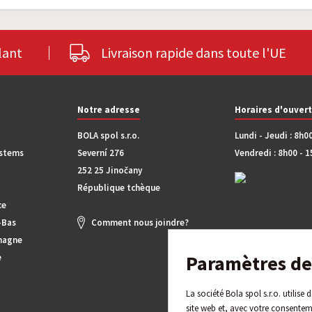
lant
Livraison rapide dans toute l'UE
Notre adresse
Horaires d'ouver
BOLA spol s.r.o.
Lundi - Jeudi : 8h0
ystems
Severní 276
Vendredi : 8h00 - 
252 25 Jinočany
République tchèque
ce
-Bas
Comment nous joindre?
magne
Paramètres de 
e
La société Bola spol s.r.o. utilise
site web et, avec votre consentem