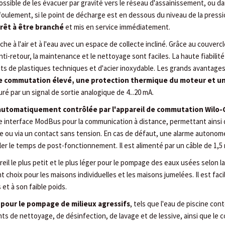
 possible de les évacuer par gravité vers le réseau d'assainissement, ou d
efoulement, si le point de décharge est en dessous du niveau de la press
rêt à être branché
et mis en service immédiatement.
he à l'air et à l'eau avec un espace de collecte incliné. Grâce au couvercle
nti-retour, la maintenance et le nettoyage sont faciles. La haute fiabilit
its de plastiques techniques et d'acier inoxydable. Les grands avantages 
de commutation élevé, une protection thermique du moteur
et u
ré par un signal de sortie analogique de 4...20 mA.
automatiquement contrôlée par l'appareil de commutation Wilo-
ne interface ModBus pour la communication à distance, permettant ainsi 
e ou via un contact sans tension. En cas de défaut, une alarme autonome 
r le temps de post-fonctionnement. Il est alimenté par un câble de 1,5 
areil le plus petit et le plus léger pour le pompage des eaux usées selon l
 choix pour les maisons individuelles et les maisons jumelées. Il est fa
et à son faible poids.
pour le pompage de milieux agressifs
, tels que l'eau de piscine con
gents de nettoyage, de désinfection, de lavage et de lessive, ainsi que l