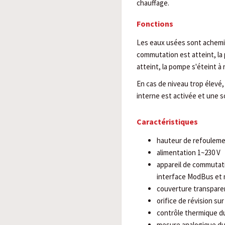
chauffage.
Fonctions
Les eaux usées sont achemin
commutation est atteint, la 
atteint, la pompe s'éteint à
En cas de niveau trop élevé,
interne est activée et une s
Caractéristiques
hauteur de refouleme
alimentation 1~230 V
appareil de commutat
interface ModBus et m
couverture transpare
orifice de révision sur
contrôle thermique d
mesure analogique du 