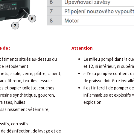
 de :
Attention
bâtiments situés au-dessus du
Le milieu pompé dans la cuv
 de refoulement
et 12, ni inférieur, ni supér
ets, sable, verre, plâtre, ciment,
si l'eau pompée contient d
aux fibreux, textiles, essuie-
de graisse doit être install
es et papier toilette, couches,
il est interdit de pomper d
, résine synthétique, goudron,
inflammables et explosifs 
aisses, huiles
explosion
assainissement vétérinaire,
ssifs, corrosifs
de désinfection, de lavage et de