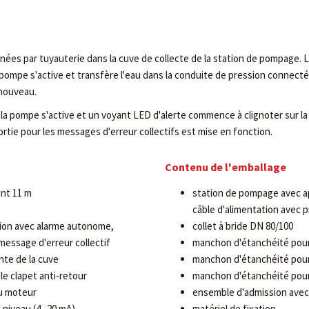
ées par tuyauterie dans la cuve de collecte de la station de pompage. 
pompe s'active et transfère l'eau dans la conduite de pression connectée
 nouveau.
 la pompe s'active et un voyant LED d'alerte commence à clignoter sur l
ortie pour les messages d'erreur collectifs est mise en fonction.
Contenu de l'emballage
nt 11 m
station de pompage avec a
câble d'alimentation avec p
ion avec alarme autonome,
collet à bride DN 80/100
essage d'erreur collectif
manchon d'étanchéité pour
nte de la cuve
manchon d'étanchéité pour 
 le clapet anti-retour
manchon d'étanchéité pour
u moteur
ensemble d'admission avec
niveau (4...20 mA)
matériel de fixation