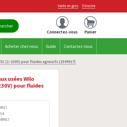
Vente en gros
S'inscrire
Connectez-vous
Panier
Acheter chez nous
Guide
Contactez-nous
/3C (1~230V) pour fluides agressifs (2549917)
aux usées Wilo
230V) pour fluides
49917
014
549917