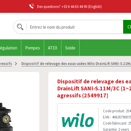
Des questions?
+33 6 44 63 44 90
(English)
régulation
Pompes
ATEX
Solde
ressifs
Dispositif de relevage des eaux usées Wilo DrainLift SANI-S.11M
Dispositif de relevage des e
DrainLift SANI-S.11M/3C (1~
agressifs (2549917)
Code produit: 25
EAN : 4062679007
Code fabricant: 2
Garantie: 2 years