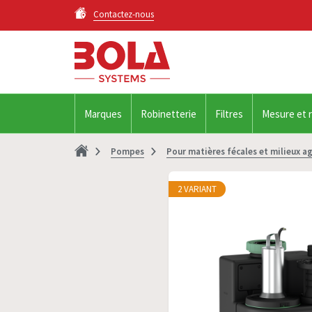
Contactez-nous
Marques
Robinetterie
Filtres
Mesure et 
Pompes
Pour matières fécales et milieux ag
2 VARIANT