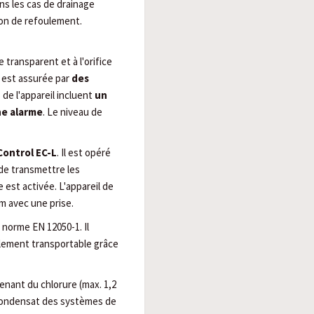
ans les cas de drainage
ion de refoulement.
 transparent et à l'orifice
é est assurée par
des
de l'appareil incluent
un
ne alarme
. Le niveau de
Control EC-L
. Il est opéré
de transmettre les
est activée. L'appareil de
m avec une prise.
a norme EN 12050-1. Il
cilement transportable grâce
tenant du chlorure (max. 1,2
e condensat des systèmes de