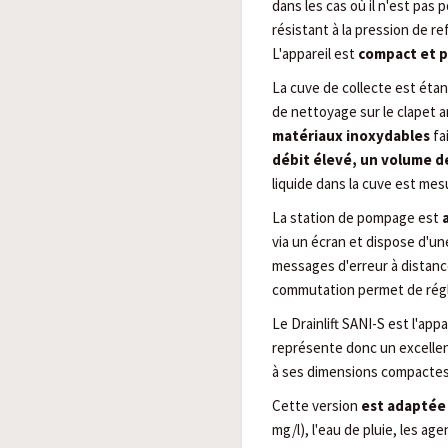
dans les cas où il n'est pas
résistant à la pression de r
L'appareil est
compact et p
La cuve de collecte est étanc
de nettoyage sur le clapet a
matériaux inoxydables
fa
débit élevé, un volume 
liquide dans la cuve est mesu
La station de pompage est
via un écran et dispose d'u
messages d'erreur à distanc
commutation permet de régle
Le Drainlift SANI-S est l'app
représente donc un excellent
à ses dimensions compactes 
Cette version
est adaptée 
mg/l), l'eau de pluie, les a