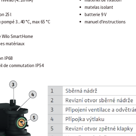
matelas isolant
n 25 l
batterie 9 V
 pompé 3...40 °C, max 65 °C
manuel d'instructions
le Wilo SmartHome
 des matériaux
on IP68
eil de commutation IP54