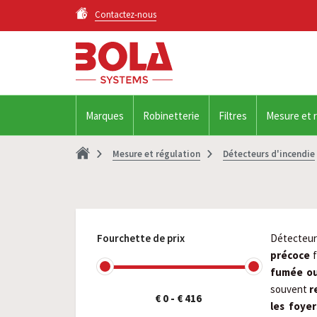
Contactez-nous
Marques
Robinetterie
Filtres
Mesure et 
Mesure et régulation
Détecteurs d'incendie
Fourchette de prix
Détecteur
précoce
f
fumée ou
souvent
r
€ 0
-
€ 416
les foye