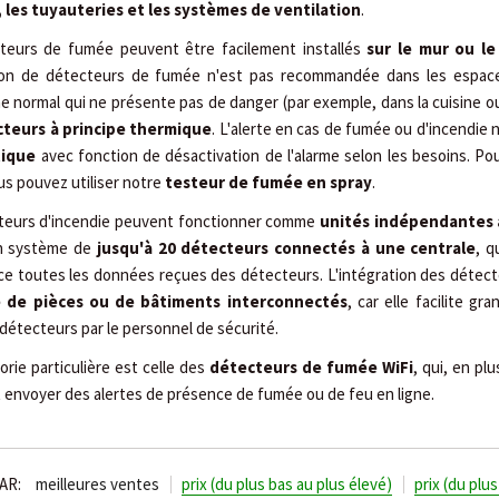
 les tuyauteries et les systèmes de ventilation
.
teurs de fumée peuvent être facilement installés
sur le mur ou le
ation de détecteurs de fumée n'est pas recommandée dans les espac
normal qui ne présente pas de danger (par exemple, dans la cuisine o
teurs à principe thermique
. L'alerte en cas de fumée ou d'incendie
tique
avec fonction de désactivation de l'alarme selon les besoins. P
s pouvez utiliser notre
testeur de fumée en spray
.
teurs d'incendie peuvent fonctionner comme
unités indépendantes
un système de
jusqu'à 20 détecteurs connectés à une centrale
, q
 toutes les données reçues des détecteurs. L'intégration des détecte
 de pièces ou de bâtiments interconnectés
, car elle facilite g
 détecteurs par le personnel de sécurité.
rie particulière est celle des
détecteurs de fumée WiFi
, qui, en pl
envoyer des alertes de présence de fumée ou de feu en ligne.
AR:
meilleures ventes
prix (du plus bas au plus élevé)
prix (du plu