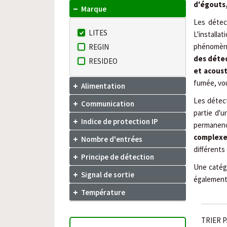
d'égouts,
Marque
Les détec
LITES
L'install
phénomène 
REGIN
des détec
RESIDEO
et acous
fumée, vou
Alimentation
Les détec
Communication
partie d'
Indice de protection IP
permanence
complexe
Nombre d'entrées
différents
Principe de détection
Une catégo
Signal de sortie
également 
Température
TRIER P