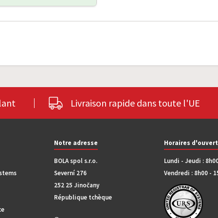
lant
Livraison rapide dans toute l'UE
Notre adresse
Horaires d'ouver
BOLA spol s.r.o.
Lundi - Jeudi : 8h0
ystems
Severní 276
Vendredi : 8h00 - 
252 25 Jinočany
République tchèque
ce