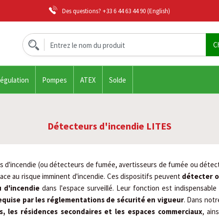
Des questions?
+33 6 44 63 44 90
(English)
régulation
Pompes
ATEX
Solde
Détecteurs d'incendie LITES
s d'incendie (ou détecteurs de fumée, avertisseurs de fumée ou déte
ace au risque imminent d'incendie. Ces dispositifs peuvent
détecter 
 d'incendie
dans l'espace surveillé. Leur fonction est indispensable
equise par les réglementations de sécurité en vigueur
. Dans not
rs, les résidences secondaires et les espaces commerciaux
, ain