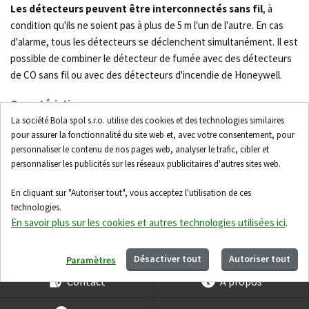
Les détecteurs peuvent être interconnectés sans fil
, à
condition qu'ils ne soient pas à plus de 5 m l'un de l'autre. En cas
d'alarme, tous les détecteurs se déclenchent simultanément. Il est
possible de combiner le détecteur de fumée avec des détecteurs
de CO sans fil ou avec des détecteurs d'incendie de Honeywell.
Caractéristiques
La société Bola spol s.r.o. utilise des cookies et des technologies similaires
alimentation par batterie 3 V, batterie incluse
pour assurer la fonctionnalité du site web et, avec votre consentement, pour
durée de vie de 10 ans
personnaliser le contenu de nos pages web, analyser le trafic, cibler et
installation au plafond ou sur le mur
personnaliser les publicités sur les réseaux publicitaires d'autres sites web.
niveau sonore de l'alarme ≥85 dB à 3 m
En cliquant sur "Autoriser tout", vous acceptez l'utilisation de ces
réaction à la chaleur de 54...70 °C
technologies.
capteur optique
En savoir plus sur les cookies et autres technologies utilisées ici
.
Désactiver tout
Autoriser tout
Paramètres
Contact
À propos