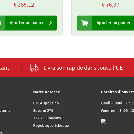
€ 285,12
€ 76,37
Ajouter au panier
Ajouter au panier
lant
Livraison rapide dans toute l'UE
Notre adresse
Horaires d'ouver
BOLA spol s.r.o.
Lundi - Jeudi : 8h0
ystems
Severní 276
Vendredi : 8h00 - 
252 25 Jinočany
République tchèque
ce