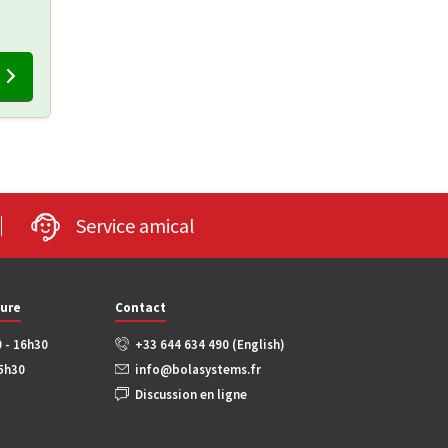
Service amical
ture
Contact
0 - 16h30
+33 644 634 490 (English)
15h30
info@bolasystems.fr
Discussion en ligne