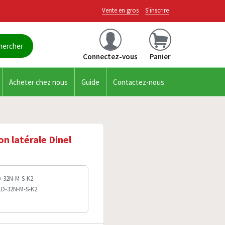
Vente en gros
S'inscrire
Connectez-vous
Panier
Acheter chez nous
Guide
Contactez-nous
on latérale Dinel
D-32N-M-S-K2
FLD-32N-M-S-K2