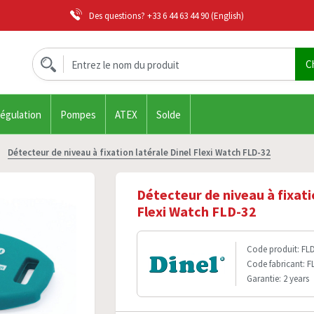
Des questions?
+33 6 44 63 44 90
(English)
régulation
Pompes
ATEX
Solde
Détecteur de niveau à fixation latérale Dinel Flexi Watch FLD-32
Détecteur de niveau à fixati
Flexi Watch FLD-32
Code produit: FL
Code fabricant: 
Garantie: 2 years