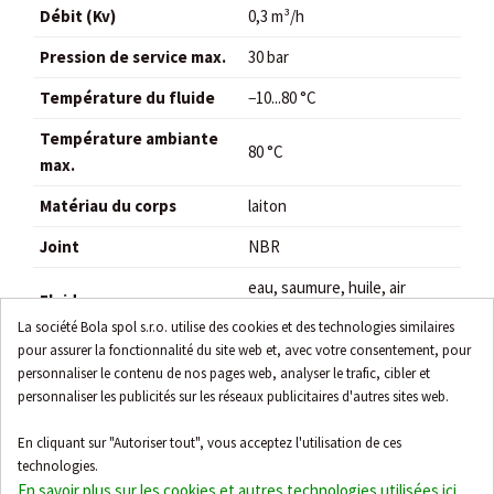
Débit (Kv)
0,3 m³/h
Pression de service max.
30 bar
Température du fluide
−10...80 °C
Température ambiante
80 °C
max.
Matériau du corps
laiton
Joint
NBR
eau, saumure, huile, air
Fluides
comprimé
La société Bola spol s.r.o. utilise des cookies et des technologies similaires
pour assurer la fonctionnalité du site web et, avec votre consentement, pour
Temps de réponse (eau)
~20 ms
personnaliser le contenu de nos pages web, analyser le trafic, cibler et
Homologation
DNVGL-CG-0339
personnaliser les publicités sur les réseaux publicitaires d'autres sites web.
En cliquant sur "Autoriser tout", vous acceptez l'utilisation de ces
technologies.
En savoir plus sur les cookies et autres technologies utilisées ici
.