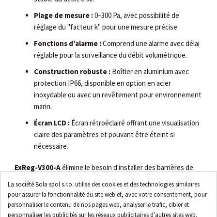
Plage de mesure :
0–300 Pa, avec possibilité de
réglage du "facteur k" pour une mesure précise.
Fonctions d'alarme :
Comprend une alarme avec délai
réglable pour la surveillance du débit volumétrique.
Construction robuste :
Boîtier en aluminium avec
protection IP66, disponible en option en acier
inoxydable ou avec un revêtement pour environnement
marin.
Écran LCD :
Écran rétroéclairé offrant une visualisation
claire des paramètres et pouvant être éteint si
nécessaire.
ExReg-V300-A
élimine le besoin d'installer des barrières de
sécurité ou d'utiliser un câblage spécial, ce qui simplifie
La société Bola spol s.r.o. utilise des cookies et des technologies similaires
l'installation et réduit les coûts.
Ses dimensions compactes
pour assurer la fonctionnalité du site web et, avec votre consentement, pour
(180 × 107 × 66 mm) et son bornier intégré "Ex-e" facilitent
personnaliser le contenu de nos pages web, analyser le trafic, cibler et
l'intégration dans les systèmes existants.
personnaliser les publicités sur les réseaux publicitaires d'autres sites web.