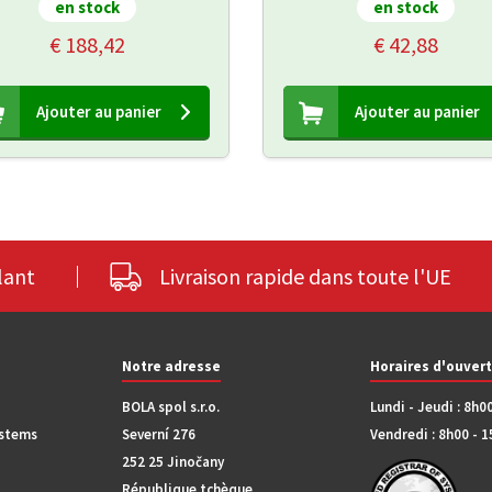
en stock
en stock
€ 188,42
€ 42,88
Ajouter au panier
Ajouter au panier
lant
Livraison rapide dans toute l'UE
Notre adresse
Horaires d'ouver
BOLA spol s.r.o.
Lundi - Jeudi : 8h0
ystems
Severní 276
Vendredi : 8h00 - 
252 25 Jinočany
République tchèque