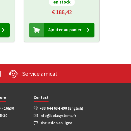
en stock
€ 188,42
Ajouter au panier
Service amical
ture
Contact
0 - 16h30
+33 644 634 490 (English)
15h30
info@bolasystems.fr
Discussion en ligne