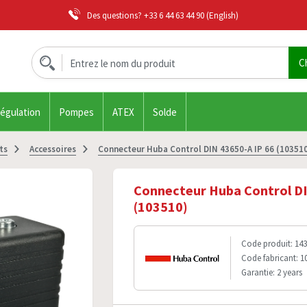
Des questions?
+33 6 44 63 44 90
(English)
régulation
Pompes
ATEX
Solde
ts
Accessoires
Connecteur Huba Control DIN 43650-A IP 66 (10351
Connecteur Huba Control DI
(103510)
Code produit: 143
Code fabricant: 1
Garantie: 2 years