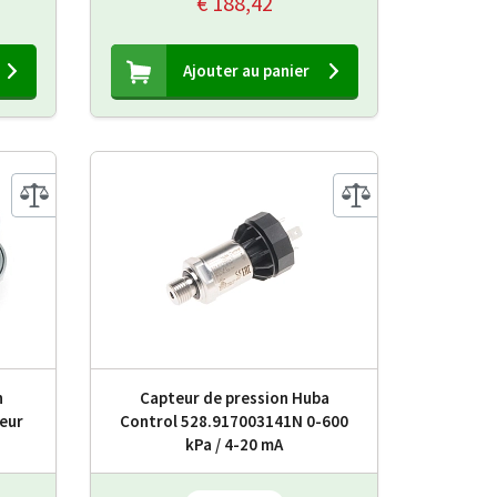
€ 188,42
Ajouter au panier
n
Capteur de pression Huba
teur
Control 528.917003141N 0-600
kPa / 4-20 mA