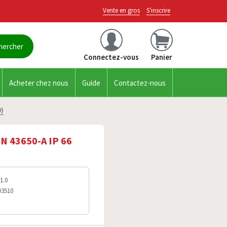
Vente en gros
S'inscrire
Connectez-vous
Panier
Acheter chez nous
Guide
Contactez-nous
0)
N 43650-A IP 66
1.0
03510