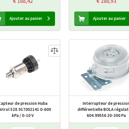
€ 188,42
€ 188,93
Ajouter au panier
Ajouter au panier
Capteur de pression Huba
Interrupteur de pressio
ntrol 528.917002141 0-600
différentielle BOLA régula
kPa / 0-10 V
604.99556 20-300 Pa