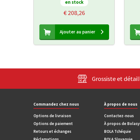
en stock
€ 208,26
Ajouter au panier
Grossiste et détail
Commandez chez nous
À propos de nous
Options de livraison
Contactez-nous
Options de paiement
À propos de Bolas
Retours et échanges
BOLA Tchéquie
Réclamations
BOLA Slovaquie