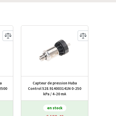
a
Capteur de pression Huba
2500
Control 528.914003141N 0-250
kPa / 4-20 mA
en stock