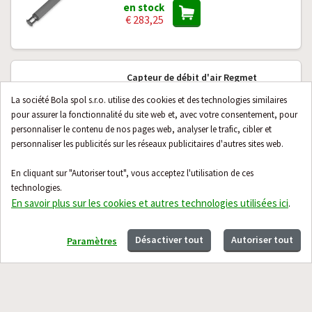
en stock
€ 283,25
Capteur de débit d'air Regmet
PFLV12-N-180, sortie programmable
La société Bola spol s.r.o. utilise des cookies et des technologies similaires
0...10 V ou 4...20 mA
pour assurer la fonctionnalité du site web et, avec votre consentement, pour
Sur demande
personnaliser le contenu de nos pages web, analyser le trafic, cibler et
€ 254,68
personnaliser les publicités sur les réseaux publicitaires d'autres sites web.
En cliquant sur "Autoriser tout", vous acceptez l'utilisation de ces
technologies.
Contact
À propos
En savoir plus sur les cookies et autres technologies utilisées ici
.
Guide
Désactiver tout
Autoriser tout
Paramètres