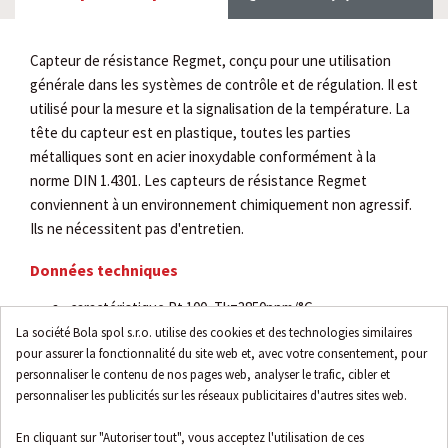
Capteur de résistance Regmet, conçu pour une utilisation
générale dans les systèmes de contrôle et de régulation. Il est
utilisé pour la mesure et la signalisation de la température. La
tête du capteur est en plastique, toutes les parties
métalliques sont en acier inoxydable conformément à la
norme DIN 1.4301. Les capteurs de résistance Regmet
conviennent à un environnement chimiquement non agressif.
Ils ne nécessitent pas d'entretien.
Données techniques
caractéristique Pt 100, Tk=3850ppm/°C
exécution extérieure
La société Bola spol s.r.o. utilise des cookies et des technologies similaires
pour assurer la fonctionnalité du site web et, avec votre consentement, pour
plage de mesure de -30 à 80 °C
personnaliser le contenu de nos pages web, analyser le trafic, cibler et
précision "classe B"
personnaliser les publicités sur les réseaux publicitaires d'autres sites web.
température ambiante : -30 à 80 °C
humidité relative < 80%
En cliquant sur "Autoriser tout", vous acceptez l'utilisation de ces