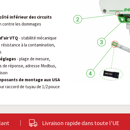
côté inférieur des circuits
on contre les dommages
d'air VTQ
- stabilité mécanique
 résistance à la contamination,
s
réglages
- plage de mesure,
ps de réponse, adresse Modbus,
aison
omposants de montage aux USA
ur raccord de tuyau de 1/2 pouce
lant
Livraison rapide dans toute l'UE