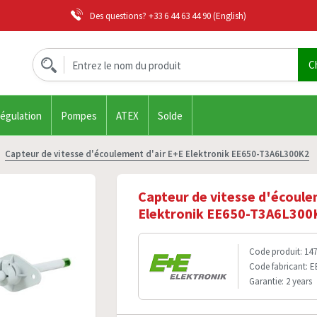
Des questions?
+33 6 44 63 44 90
(English)
régulation
Pompes
ATEX
Solde
Capteur de vitesse d'écoulement d'air E+E Elektronik EE650-T3A6L300K2
Capteur de vitesse d'écoule
Elektronik EE650-T3A6L300
Code produit: 14
Code fabricant: 
Garantie: 2 years