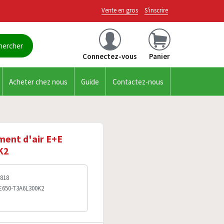
Vente en gros
S'inscrire
Connectez-vous
Panier
Acheter chez nous
Guide
Contactez-nous
ment d'air E+E
K2
7818
EE650-T3A6L300K2