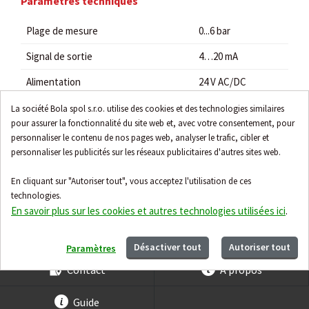
Paramètres techniques
Plage de mesure
0...6 bar
Signal de sortie
4…20 mA
Alimentation
24 V AC/DC
Plage de température du média
–25...125 °C
La société Bola spol s.r.o. utilise des cookies et des technologies similaires
pour assurer la fonctionnalité du site web et, avec votre consentement, pour
Indice de protection
IP65
personnaliser le contenu de nos pages web, analyser le trafic, cibler et
personnaliser les publicités sur les réseaux publicitaires d'autres sites web.
Matériau du boîtier
Acier inoxydable
En cliquant sur "Autoriser tout", vous acceptez l'utilisation de ces
Connexion
G1/4"
technologies.
Précision
±1 % de la plage
En savoir plus sur les cookies et autres technologies utilisées ici
.
Désactiver tout
Autoriser tout
Paramètres
Contact
À propos
Guide